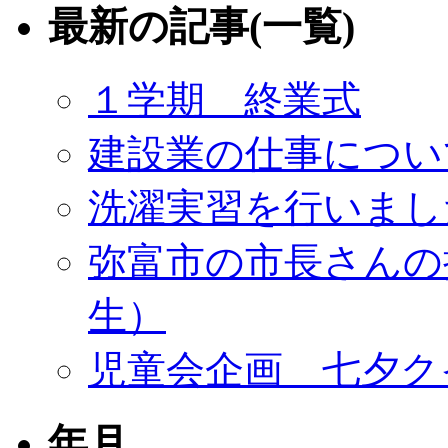
最新の記事(一覧)
１学期 終業式
建設業の仕事につい
洗濯実習を行いまし
弥富市の市長さんの
生）
児童会企画 七夕ク
年月