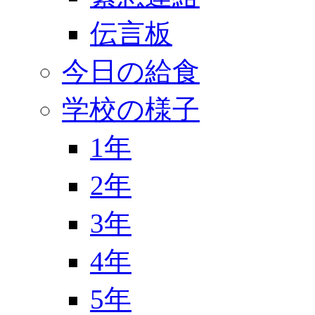
伝言板
今日の給食
学校の様子
1年
2年
3年
4年
5年