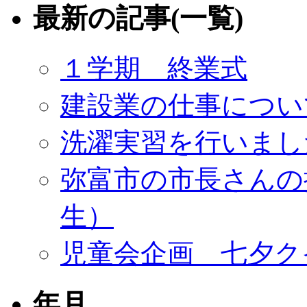
最新の記事(一覧)
１学期 終業式
建設業の仕事につい
洗濯実習を行いまし
弥富市の市長さんの
生）
児童会企画 七夕ク
年月