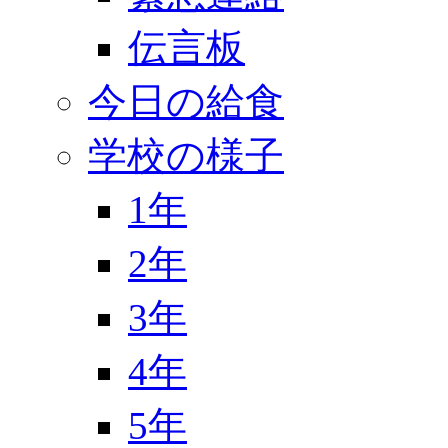
伝言板
今日の給食
学校の様子
1年
2年
3年
4年
5年