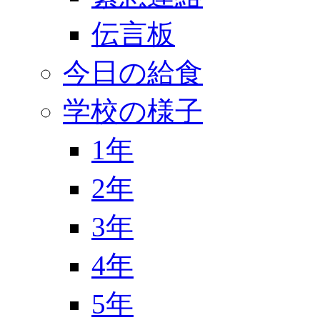
伝言板
今日の給食
学校の様子
1年
2年
3年
4年
5年