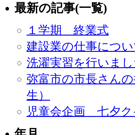
最新の記事(一覧)
１学期 終業式
建設業の仕事につい
洗濯実習を行いまし
弥富市の市長さんの
生）
児童会企画 七夕ク
年月