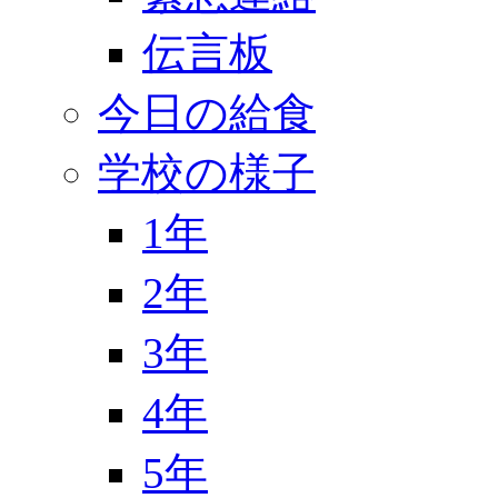
伝言板
今日の給食
学校の様子
1年
2年
3年
4年
5年