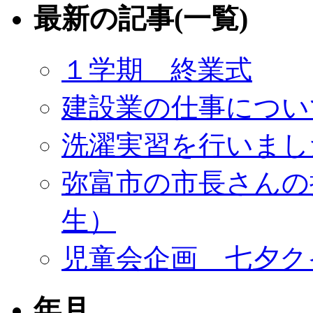
最新の記事(一覧)
１学期 終業式
建設業の仕事につい
洗濯実習を行いまし
弥富市の市長さんの
生）
児童会企画 七夕ク
年月