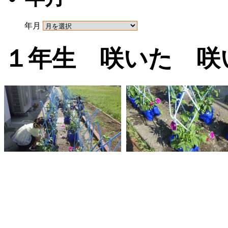
年月
１年生 咲いた 咲