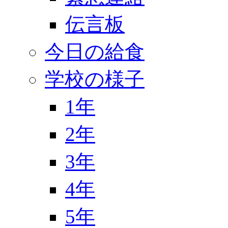
伝言板
今日の給食
学校の様子
1年
2年
3年
4年
5年