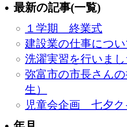
最新の記事(一覧)
１学期 終業式
建設業の仕事につい
洗濯実習を行いまし
弥富市の市長さんの
生）
児童会企画 七夕ク
年月